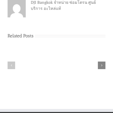
DJI Bangkok จำหน่าย ซ่อมโดรน ศูนย์
บริการ อะไหล่แท้
Related Posts
วิธี
ซื้อ
ขาย
ศูนย์
โด
บริการ
ซื้อโดรน DJI รุ่นไหน
รน
DJI
ดี(2022) ราคาแต่ละรุ่น
มือ
รับ
เท่าไหร่บ้าง
สอง
ซ่อม
ทำ
โดรน
กัน
อย่างไร