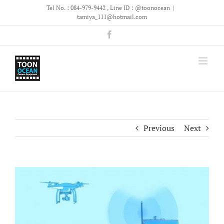
Skip
Tel No. : 084-979-9442 , Line ID : @toonocean
|
to
tamiya_111@hotmail.com
content
Facebook
Previous
Next