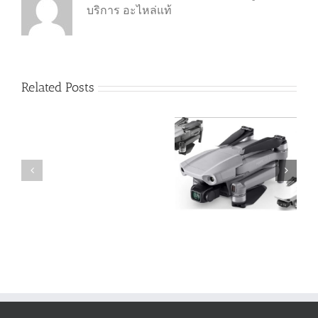
บริการ อะไหล่แท้
Related Posts
ศูนย์
DJI Mavic Air2 vs DJI
บริการ
ซื้อโดรน DJI รุ่นไหน
Mavic Mini รุ่นไหนดี
DJI
ดี(2022) ราคาแต่ละรุ่น
กว่า สเปคเด่นกว่าและ
รับ
เท่าไหร่บ้าง
น่าใช้มากกว่ากัน
ซ่อม
โดรน