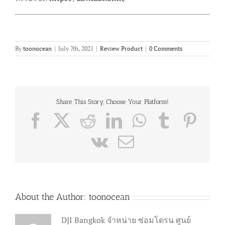
By
toonocean
|
July 7th, 2021
|
Review Product
|
0 Comments
Share This Story, Choose Your Platform!
Facebook
X
Reddit
LinkedIn
WhatsApp
Tumblr
Pint
Vk
Email
About the Author:
toonocean
DJI Bangkok จำหน่าย ซ่อมโดรน ศูนย์