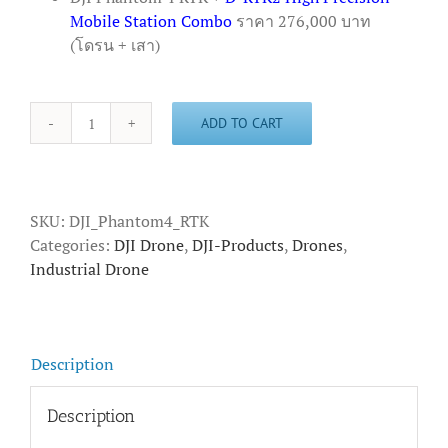
Mobile Station Combo
ราคา 276,000 บาท
(โดรน + เสา)
ADD TO CART
ขาย
DJI
Phantom
4
SKU:
DJI_Phantom4_RTK
RTK
Categories:
DJI Drone
,
DJI-Products
,
Drones
,
ราคา
Industrial Drone
สุด
คุ้ม
quantity
Description
Description