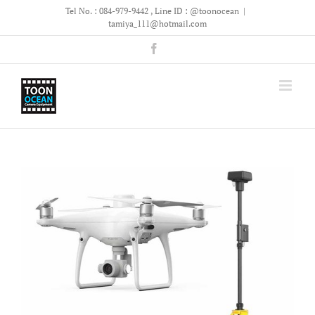
Skip
Tel No. : 084-979-9442 , Line ID : @toonocean
|
to
tamiya_111@hotmail.com
content
Facebook