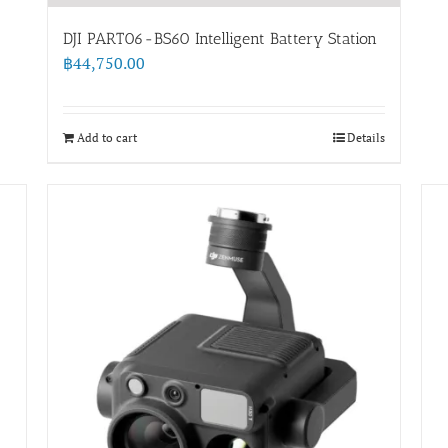
DJI PART06-BS60 Intelligent Battery Station
฿
44,750.00
Add to cart
Details