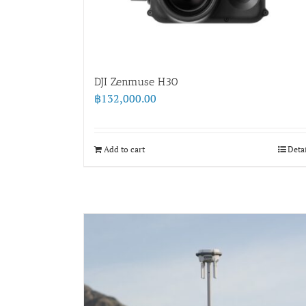
DJI Zenmuse H30
฿
132,000.00
Add to cart
Deta