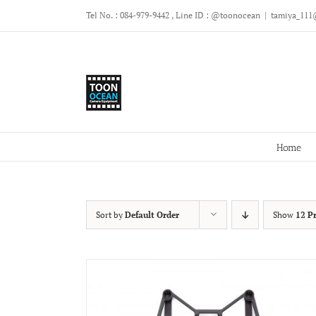
Skip
Tel No. : 084-979-9442 , Line ID : @toonocean
|
tamiya_111
to
content
Home
Sort by
Default Order
Show
12 P