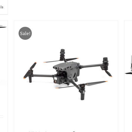
ils
Sale!