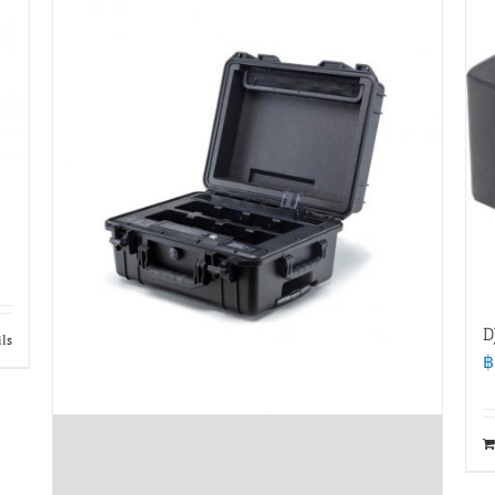
D
ils
฿