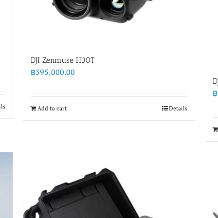
DJI Zenmuse H30T
฿
395,000.00
D
฿
ils
Add to cart
Details