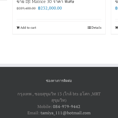
ขาย DJI Matrice 30 ราคา พิเศษ
ข
Original
Current
฿
232,000.00
฿
฿
289,400.00
price
price
was:
is:
฿289,400.00.
฿232,000.00.
Add to cart
Details
ช่องทางการติดต่อ
กรุงเทพ , ซอยสุขุมวิท 13 (ใกล้ bts อโศก ,​MRT
สุขุมวิท)
Mobile:
084-979-9442
Email:
tamiya_111@hotmail.com