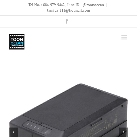
Skip
Tel No. : 084-979-9442 , Line ID : @toonocean
|
to
tamiya_111@hotmail.com
content
Facebook