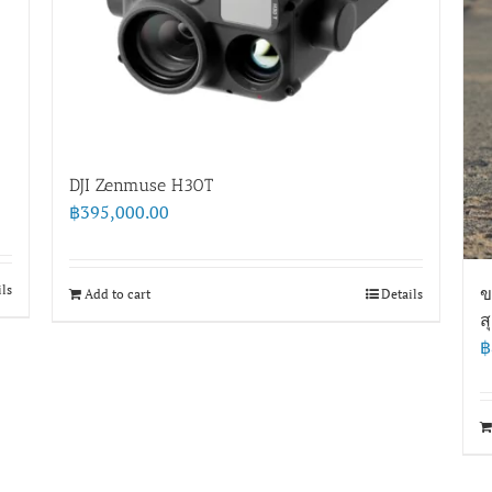
DJI Zenmuse H30T
฿
395,000.00
ils
ข
Add to cart
Details
ส
฿