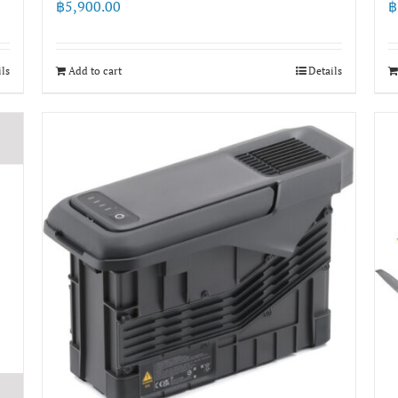
฿
5,900.00
฿
ils
Add to cart
Details