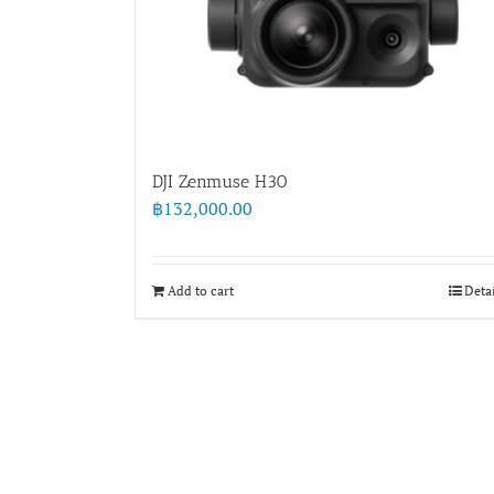
DJI Zenmuse H30
฿
132,000.00
Add to cart
Deta