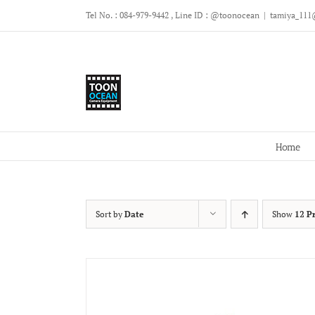
Skip
Tel No. : 084-979-9442 , Line ID : @toonocean
|
tamiya_111
to
content
Home
Sort by
Date
Show
12 P