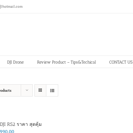
@hotmail.com
DJI Drone
Review Product – Tips&Techical
CONTACT US
roducts
DJI RS2 ราคา สุดคุ้ม
,990.00