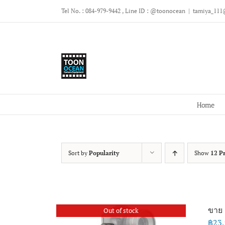
Skip
Tel No. : 084-979-9442 , Line ID : @toonocean
|
tamiya_111
to
content
Home
Sort by
Popularity
Show
12 P
ขาย 
Out of stock
฿
23