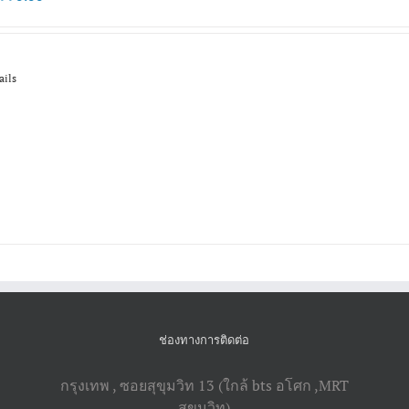
ails
ช่องทางการติดต่อ
กรุงเทพ , ซอยสุขุมวิท 13 (ใกล้ bts อโศก ,​MRT
สุขุมวิท)