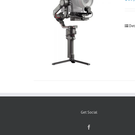
Det
Get Social