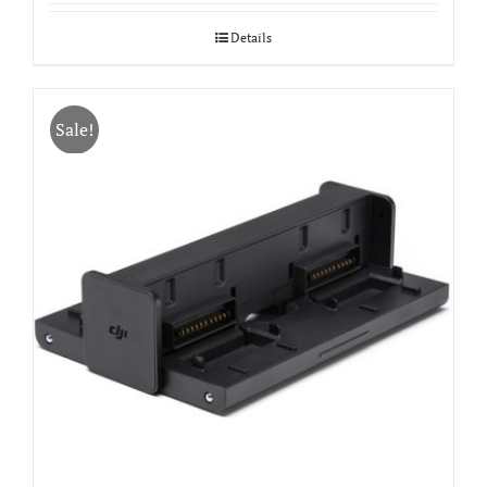
Details
Sale!