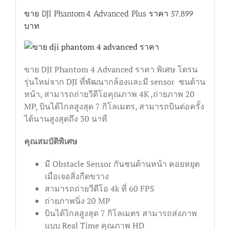
ขาย DJI Phantom4 Advanced Plus ราคา 57,899
บาท
ขาย DJI Phantom 4 Advanced ราคา พิเศษ โดรน
รุ่นใหม่จาก DJI ที่พัฒนากล้องและมี sensor ชนด้าน
หน้า, สามารถถ่ายวีดีโอคุณภาพ 4K ,ถ่ายภาพ 20
MP, บินได้ไกลสูงสุด 7 กิโลเมตร, สามารถบินต่อครั้ง
ได้นานสูงสุดถึง 30 นาที
คุณสมบัติพิเศษ
มี Obstacle Sensor กันชนด้านหน้า คอยหยุด
เมื่อเจอสิ่งกีดขวาง
สามารถถ่ายวีดีโอ 4k ที่ 60 FPS
ถ่ายภาพนิ่ง 20 MP
บินได้ไกลสูงสุด 7 กิโลเมตร สามารถส่งภาพ
แบบ Real Time คุณภาพ HD