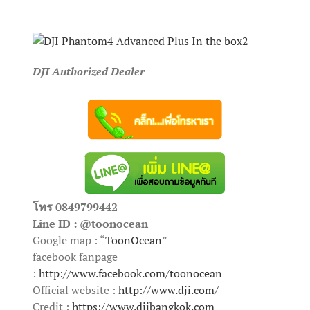
DJI Authorized Dealer
โทร 0849799442
Line ID : @toonocean
Google map : “
ToonOcean
”
facebook fanpage
:
http://www.facebook.com/toonocean
Official website :
http://www.dji.com/
Credit :
https://www.djibangkok.com