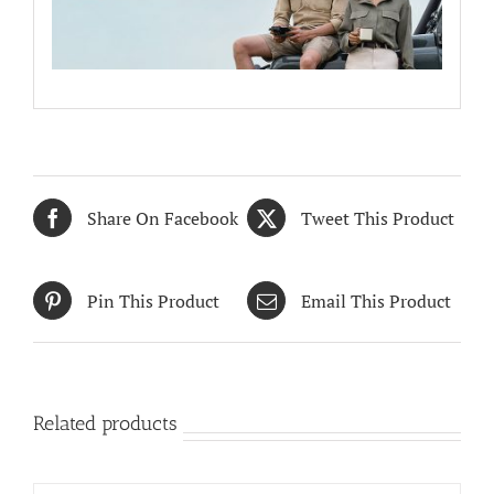
Share On Facebook
Tweet This Product
Pin This Product
Email This Product
Related products