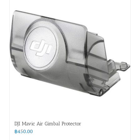
DJI Mavic Air Gimbal Protector
฿
450.00