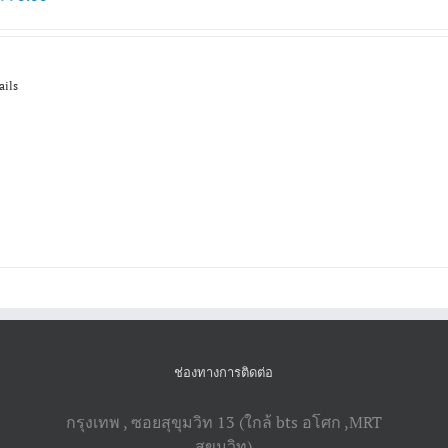
ails
ช่องทางการติดต่อ
กรุงเทพ , ซอยสุขุมวิท 13 (ใกล้ bts อโศก ,​MRT
สุขุมวิท)