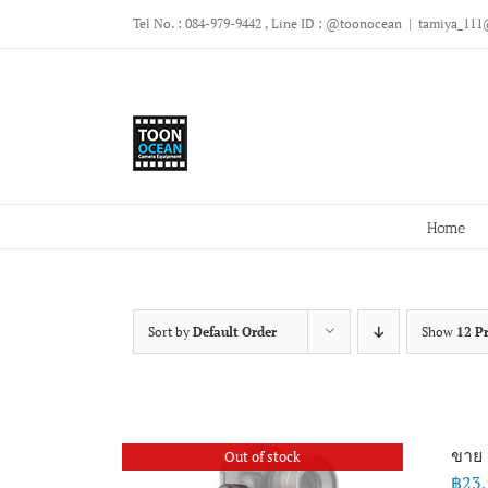
Skip
Tel No. : 084-979-9442 , Line ID : @toonocean
|
tamiya_111
to
content
Home
Sort by
Default Order
Show
12 P
ขาย 
Out of stock
฿
23