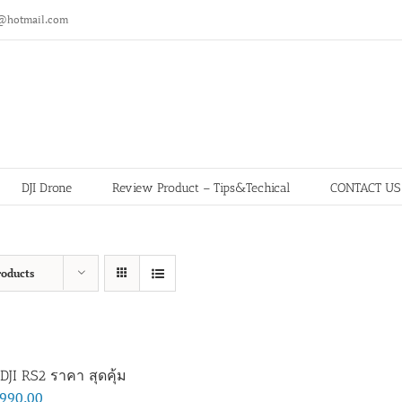
@hotmail.com
DJI Drone
Review Product – Tips&Techical
CONTACT US
roducts
DJI RS2 ราคา สุดคุ้ม
,990.00