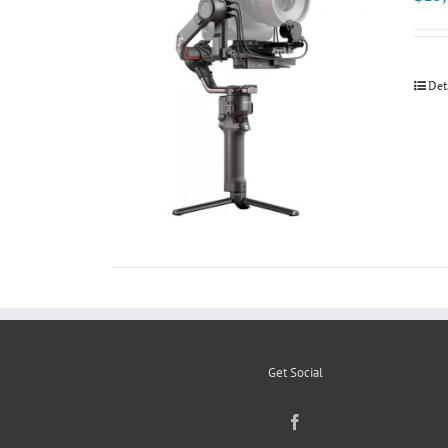
Det
Get Social