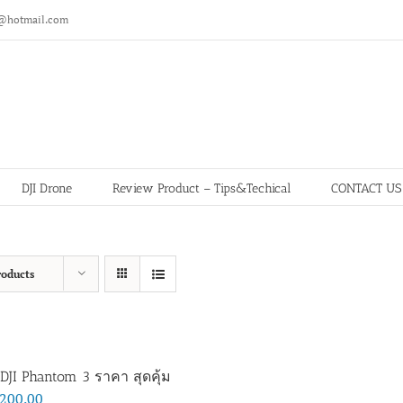
@hotmail.com
DJI Drone
Review Product – Tips&Techical
CONTACT US
roducts
DJI Phantom 3 ราคา สุดคุ้ม
,200.00