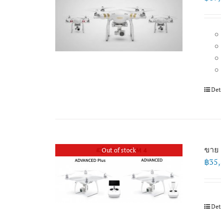
Det
ขาย 
Out of stock
฿
35
Det