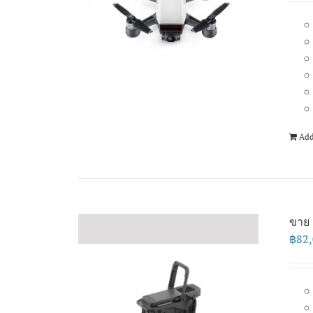
Add
ขาย 
฿
82