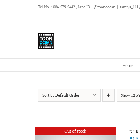
Skip
Tel No. : 084-979-9442 , Line ID : @toonocean
|
tamiya_111
to
content
Home
Sort by
Default Order
Show
12 P
ขาย 
Out of stock
฿
19