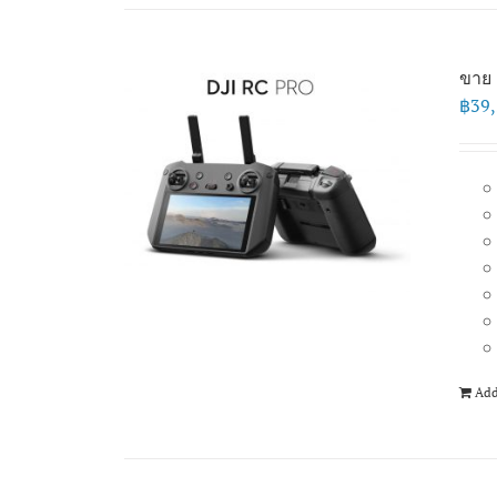
ขาย 
฿
39
Add