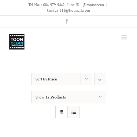
Skip
Tel No. : 084-979-9442 , Line ID : @toonocean
|
to
tamiya_111@hotmail.com
content
Facebook
Sort by
Price
Show
12 Products