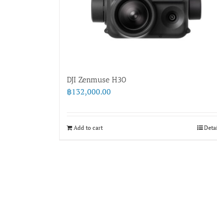
DJI Zenmuse H30
฿
132,000.00
Add to cart
Deta