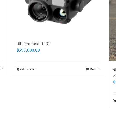
DJI Zenmuse H30T
฿
395,000.00
ils
ข
Add to cart
Details
ส
฿