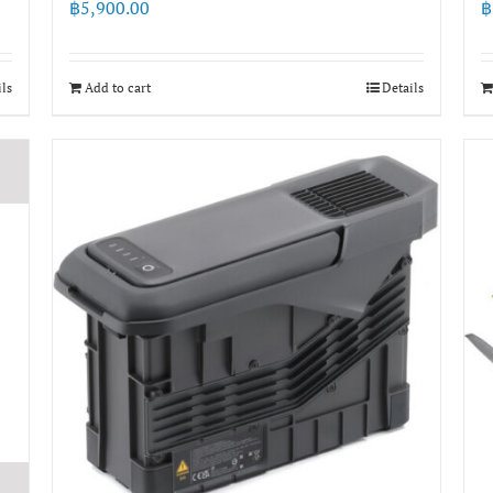
฿
5,900.00
฿
ils
Add to cart
Details