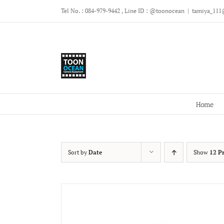
Skip
Tel No. : 084-979-9442 , Line ID : @toonocean
|
tamiya_111
to
content
Home
Sort by
Date
Show
12 P