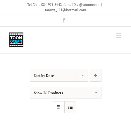
Skip
Tel No. : 084-979-9442 , Line ID : @toonocean
|
to
tamiya_111@hotmail.com
content
Facebook
Sort by
Date
Show
36 Products