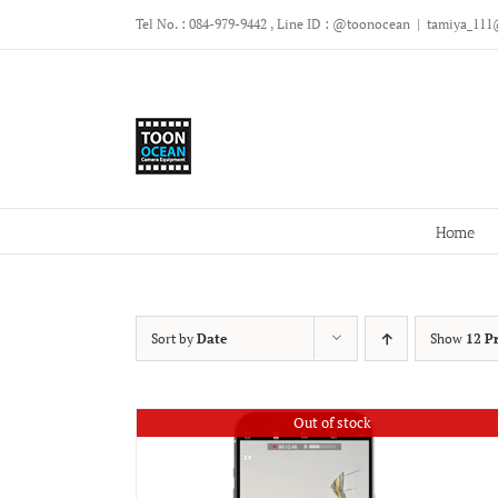
Skip
Tel No. : 084-979-9442 , Line ID : @toonocean
|
tamiya_111
to
content
Home
Sort by
Date
Show
12 P
Out of stock