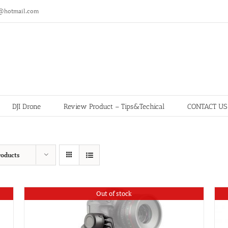
@hotmail.com
DJI Drone
Review Product – Tips&Techical
CONTACT US
roducts
Out of stock