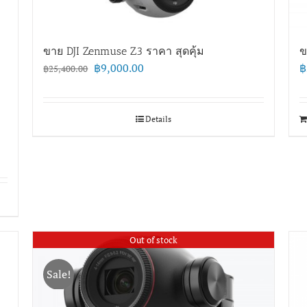
ขาย DJI Zenmuse Z3 ราคา สุดคุ้ม
ข
Original
Current
฿
9,000.00
฿
฿
25,400.00
price
price
was:
is:
฿25,400.00.
฿9,000.00.
Details
Out of stock
Sale!