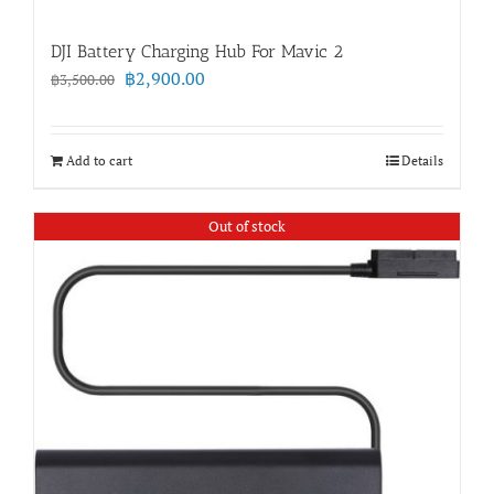
DJI Battery Charging Hub For Mavic 2
Original
Current
฿
2,900.00
฿
3,500.00
price
price
was:
is:
฿3,500.00.
฿2,900.00.
Add to cart
Details
Out of stock