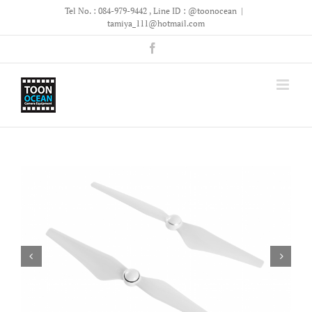
Skip
Tel No. : 084-979-9442 , Line ID : @toonocean
|
to
tamiya_111@hotmail.com
content
Facebook