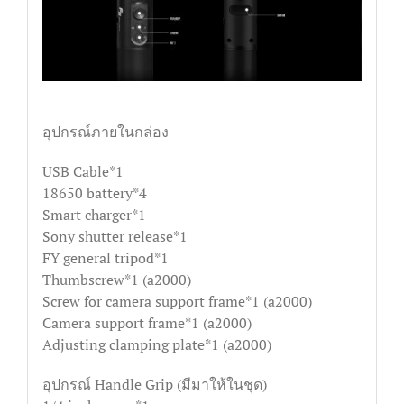
อุปกรณ์ภายในกล่อง
USB Cable*1
18650 battery*4
Smart charger*1
Sony shutter release*1
FY general tripod*1
Thumbscrew*1 (a2000)
Screw for camera support frame*1 (a2000)
Camera support frame*1 (a2000)
Adjusting clamping plate*1 (a2000)
อุปกรณ์ Handle Grip (มีมาให้ในชุด)