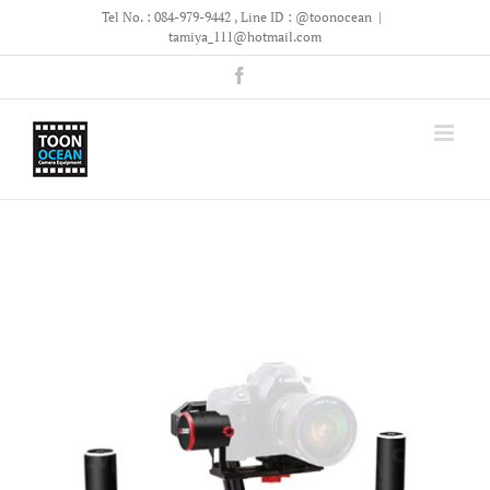
Skip
Tel No. : 084-979-9442 , Line ID : @toonocean
|
to
tamiya_111@hotmail.com
content
Facebook