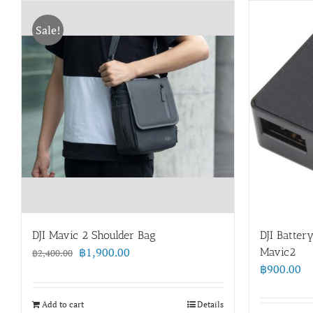
Sale!
DJI Mavic 2 Shoulder Bag
DJI Batter
Original
Current
฿
1,900.00
Mavic2
฿
2,400.00
price
price
฿
900.00
was:
is:
฿2,400.00.
฿1,900.00.
Add to cart
Details