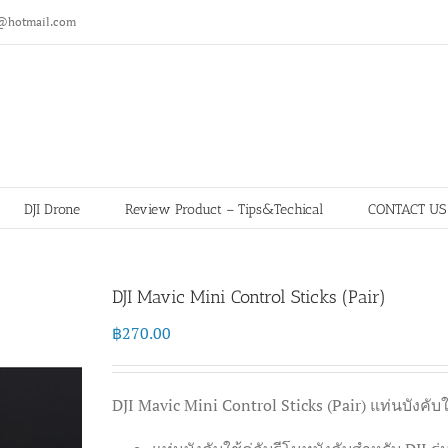
@hotmail.com
DJI Drone
Review Product – Tips&Techical
CONTACT US
DJI Mavic Mini Control Sticks (Pair)
฿
270.00
DJI Mavic Mini Control Sticks (Pair) แท่นบังคับ