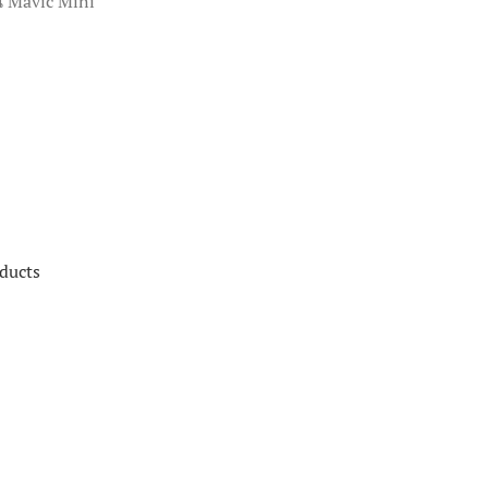
่น Mavic Mini
ducts